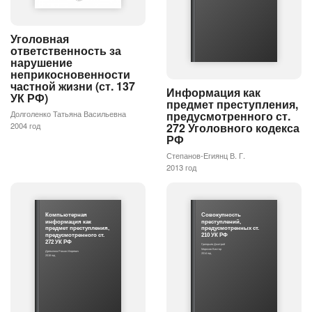
Уголовная
ответственность за
нарушение
неприкосновенности
частной жизни (ст. 137
Информация как
УК РФ)
предмет преступления,
Долголенко Татьяна Васильевна
предусмотренного ст.
2004 год
272 Уголовного кодекса
РФ
Степанов-Егиянц В. Г.
2013 год
Компьютерная
Совокупность
информация как
преступлений,
предмет преступления,
предусмотренных ст.
предусмотренного ст.
210 УК РФ
272 УК РФ
Григорьев Дмитрий
Морозов Виктор
Дремлюга Роман Игоревич
2014 год
2018 год