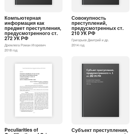
Компьютерная
Совокупность
информация как
преступлений,
предмет преступления,
предусмотренных ст.
предусмотренного ст.
210 УК РФ
272 УК РФ
Григорьев Дмитрий и др.
Дремлюга Роман Игоревич
2014 год
2018 год
Субъект преступления,
предусмотренного ч. 1
ст. 282 УК РФ
Быкова Елена Георгиевна
Казаков Александр Алексеевич
2021 год
Peculiarities of
Субъект преступления,