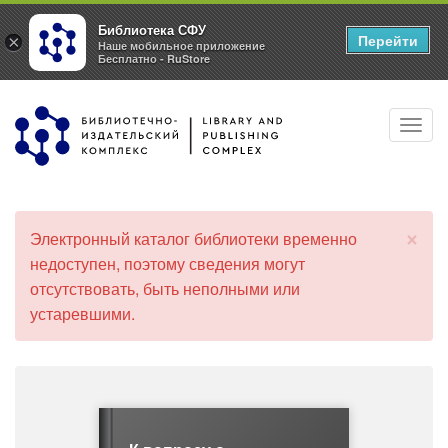
Библиотека СФУ
Перейти
×
Наше мобильное приложение
Бесплатно - RuStore
Перейти
Toggl
к
navig
основному
содержанию
×
Электронный каталог библиотеки временно
С
недоступен, поэтому сведения могут
о
отсутствовать, быть неполными или
о
б
устаревшими.
щ
е
н
и
е
о
б