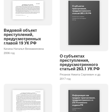
О субъектах
преступления,
предусмотренного
статьей 263.1 УК РФ
Рязанов Никита Сергеевич
Рязанова Анна Александровна
2017 год
Видовой объект
преступлений,
предусмотренных
главой 19 УК РФ
Качина Наталья Вениаминовна
2006 год
О субъектах
преступления,
предусмотренного
статьей 263.1 УК РФ
Рязанов Никита Сергеевич и др.
2017 год
Информация как
предмет преступления,
предусмотренного ст.
272 Уголовного
кодекса РФ
Степанов-Егиянц В. Г.
2013 год