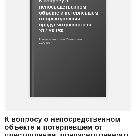
К вопросу о
о
непосредственном
ш
объекте и потерпевшем
и
от преступления,
б
предусмотренного ст.
к
317 УК РФ
е
Стафиевская Ольга Михайловна
2006 год
К вопросу о непосредственном
объекте и потерпевшем от
преступления, предусмотренного