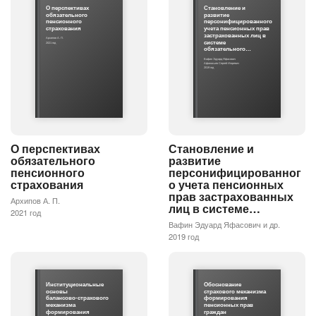
О перспективах
Становление и
обязательного
развитие
пенсионного
персонифицированного
страхования
учета пенсионных прав
застрахованных лиц в
Архипов А. П.
системе
2021 год
обязательного…
Вафин Эдуард Яфасович
Афанасьев Сергей Игоревич
2019 год
О перспективах
Становление и
обязательного
развитие
пенсионного
персонифицированног
страхования
о учета пенсионных
прав застрахованных
Архипов А. П.
лиц в системе…
2021 год
Вафин Эдуард Яфасович и др.
2019 год
Институциональные
Обоснование
основы
страхового механизма
балансово-страхового
формирования
механизма
пенсионных прав
формирования
граждан