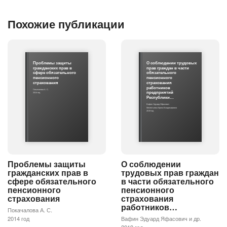
Похожие публикации
Проблемы защиты
О соблюдении трудовых
гражданских прав в
прав граждан в части
сфере обязательного
обязательного
пенсионного
пенсионного
страхования
страхования
работников
Покачалова А. С.
предприятий
2014 год
Республики…
Вафин Эдуард Яфасович
Мелентьева Ирина Владимировна
2019 год
Проблемы защиты
О соблюдении
гражданских прав в
трудовых прав граждан
сфере обязательного
в части обязательного
пенсионного
пенсионного
страхования
страхования
работников…
Покачалова А. С.
2014 год
Вафин Эдуард Яфасович и др.