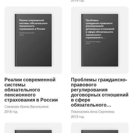
2019 год
Реалии современной
Проблемы
системы обязательного
гражданско-правового
пенсионного
регулирования
страхования в России
договорных отношений
в сфере обязательного
Сивакова Ирина Васильевна
пенсионного
2018 год
страхования с…
Покачалова Анна Сергеевна
2013 год
Реалии современной
Проблемы гражданско-
системы
правового
обязательного
регулирования
пенсионного
договорных отношений
страхования в России
в сфере
обязательного…
Сивакова Ирина Васильевна
2018 год
Покачалова Анна Сергеевна
2013 год