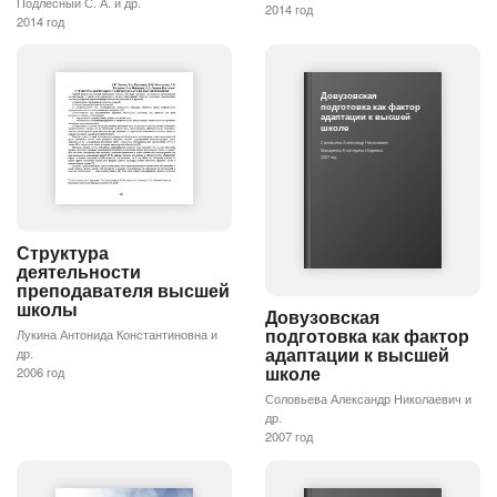
Подлесный С. А. и др.
2014 год
2014 год
Довузовская
подготовка как фактор
адаптации к высшей
школе
Соловьева Александр Николаевич
Макаренко Екатерина Игоревна
2007 год
Структура
деятельности
преподавателя высшей
школы
Довузовская
подготовка как фактор
Лукина Антонида Константиновна и
адаптации к высшей
др.
школе
2006 год
Соловьева Александр Николаевич и
др.
2007 год