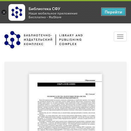
Библиотека СФУ
Перейти
×
Наше мобильное приложение
Бесплатно - RuStore
Перейти
Toggl
к
navig
основному
содержанию