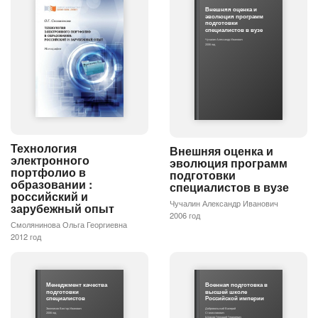
Внешняя оценка и
эволюция программ
подготовки
специалистов в вузе
Чучалин Александр Иванович
2006 год
Технология
Внешняя оценка и
электронного
эволюция программ
портфолио в
подготовки
образовании :
специалистов в вузе
российский и
Чучалин Александр Иванович
зарубежный опыт
2006 год
Смолянинова Ольга Георгиевна
2012 год
Менеджмент качества
Военная подготовка в
подготовки
высшей школе
специалистов
Российской империи
Звонников Виктор Иванович
Добровольский Валерий
2006 год
Станиславович
Шпаков Геннадий Георгиевич