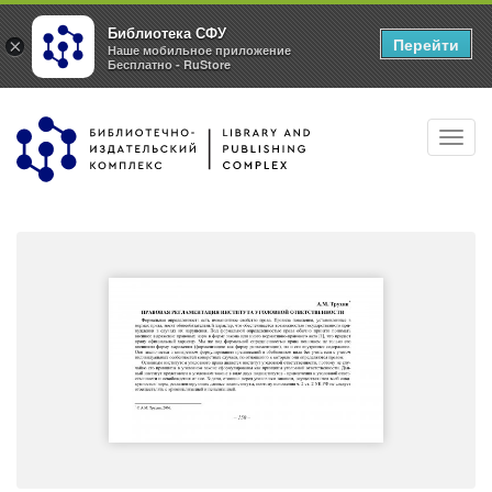
Библиотека СФУ
Перейти
×
Наше мобильное приложение
Бесплатно - RuStore
Перейти
Toggl
к
navig
основному
содержанию