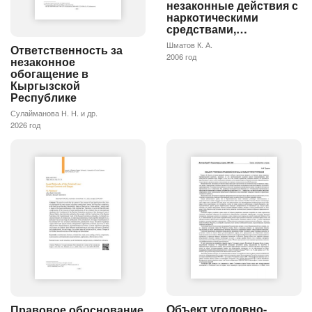
незаконные действия с
наркотическими
средствами,…
Шматов К. А.
Ответственность за
2006 год
незаконное
обогащение в
Кыргызской
Республике
Сулайманова Н. Н. и др.
2026 год
Объект уголовно-
Правовое обоснование