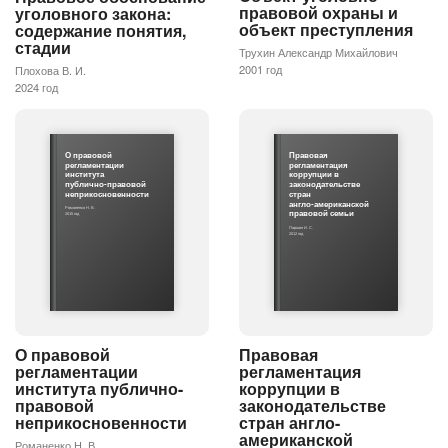
правовой охраны и
уголовного закона:
объект преступления
содержание понятия,
стадии
Трухин Александр Михайлович
2001 год
Плохова В. И.
2024 год
О правовой
Правовая
регламентации
регламентация
института
коррупции в
публично-правовой
законодательстве
неприкосновенности
стран
англо-американской
Романенко Н. В.
правовой семьи
2015 год
Паршин И. С.
2012 год
О правовой
Правовая
регламентации
регламентация
института публично-
коррупции в
правовой
законодательстве
неприкосновенности
стран англо-
американской
Романенко Н. В.