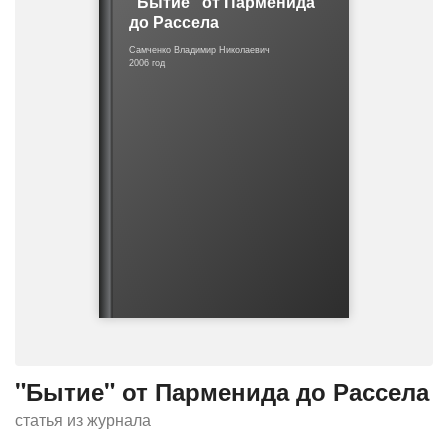
"Бытие" от Парменида
о
до Рассела
ш
и
Самченко Владимир Николаевич
2006 год
б
к
е
"Бытие" от Парменида до Рассела
статья из журнала