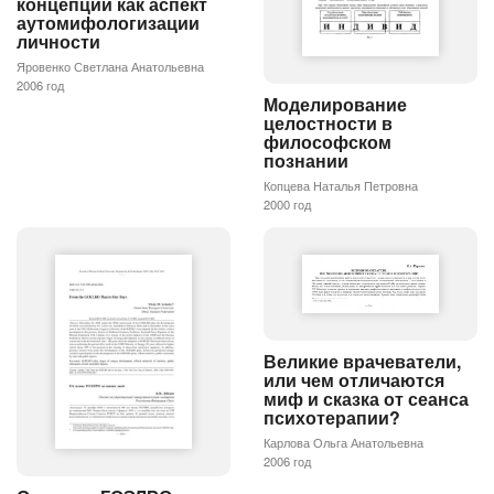
концепции как аспект
аутомифологизации
личности
Яровенко Светлана Анатольевна
2006 год
Моделирование
целостности в
философском
познании
Копцева Наталья Петровна
2000 год
Великие врачеватели,
или чем отличаются
миф и сказка от сеанса
психотерапии?
Карлова Ольга Анатольевна
2006 год