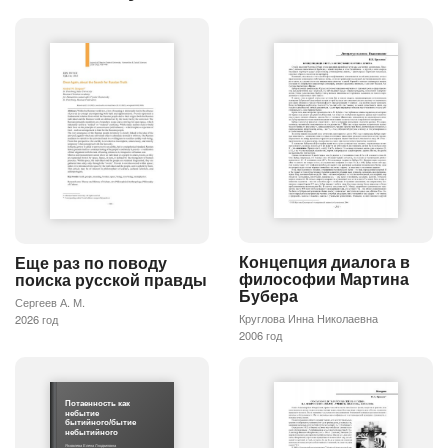
Концепция диалога в
Еще раз по поводу
философии Мартина
поиска русской правды
Бубера
Сергеев А. М.
Круглова Инна Николаевна
2026 год
2006 год
Потаенность как
небытие
бытийного/бытие
небытийного
Яковлева Елена Людвиговна