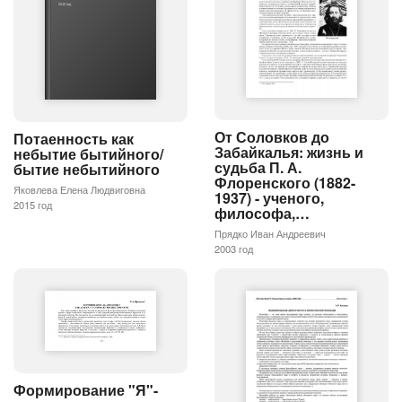
2015 год
От Соловков до
Потаенность как
Забайкалья: жизнь и
небытие бытийного/
судьба П. А.
бытие небытийного
Флоренского (1882-
Яковлева Елена Людвиговна
1937) - ученого,
2015 год
философа,…
Прядко Иван Андреевич
2003 год
Формирование "Я"-