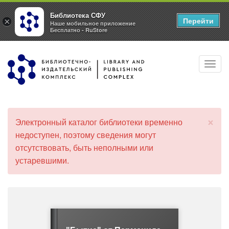
Библиотека СФУ
Перейти
×
Наше мобильное приложение
Бесплатно - RuStore
Перейти
Toggl
к
navig
основному
содержанию
×
Электронный каталог библиотеки временно
С
недоступен, поэтому сведения могут
о
отсутствовать, быть неполными или
о
б
устаревшими.
щ
е
н
и
е
о
б