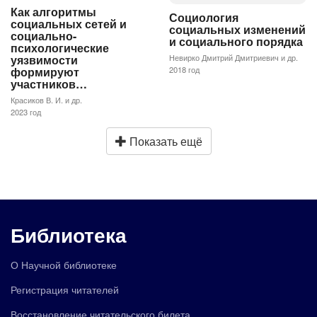
Как алгоритмы
Социология
социальных сетей и
социальных изменений
социально-
и социального порядка
психологические
Невирко Дмитрий Дмитриевич и др.
уязвимости
2018 год
формируют
участников…
Красиков В. И. и др.
2023 год
Показать ещё
Библиотека
О Научной библиотеке
Регистрация читателей
Восстановление читательского билета