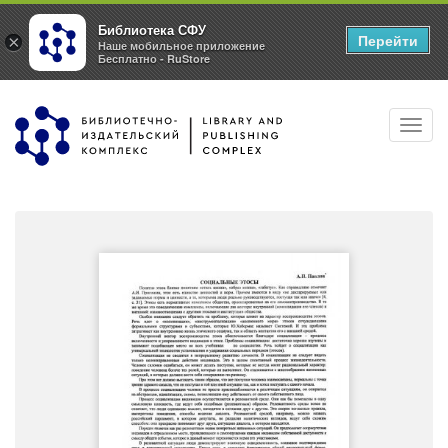
Библиотека СФУ
Перейти
×
Наше мобильное приложение
Бесплатно - RuStore
Перейти
Toggl
к
navig
основному
содержанию