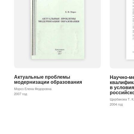
Актуальные проблемы
Научно-м
модернизации образования
квалифик
в услови
Мороз Елена Федоровна
российск
2007 год
Щербакова Т. К
2004 год