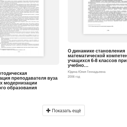
О динамике становления
математической компете
учащихся 6-8 классов пр
учебно…
Юдина Юлия Геннадьевна
етодическая
2006 год
ация преподавателя вуза
ях модернизации
ого образования
.
Показать ещё