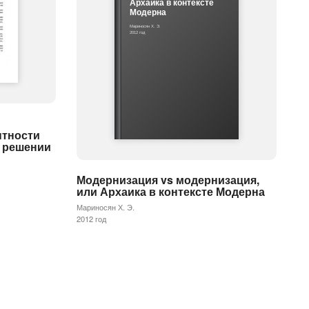
Архаика в контексте
Модерна
Мариносян Х. Э.
2012 год
нтности
и решении
Модернизация vs модернизация,
или Архаика в контексте Модерна
Мариносян Х. Э.
2012 год