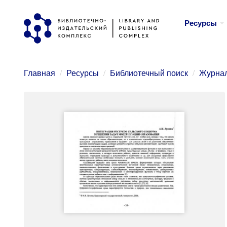
Перейти
Ресурсы
к
основному
содержанию
Главная
Ресурсы
Библиотечный поиск
Журнал