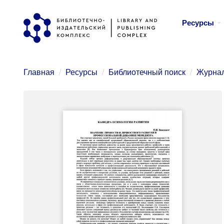
Перейти
Ресурсы
к
основному
содержанию
Главная
Ресурсы
Библиотечный поиск
Журнал