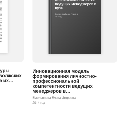
ведущих менеджеров в
вузе
Емельянова Елена Игоревна
2014 год
туры
Инновационная модель
 волжских
формирования личностно-
е их…
профессиональной
компетентности ведущих
менеджеров в…
Емельянова Елена Игоревна
2014 год