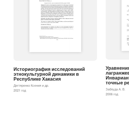
Уравнения
Историография исследований
лагранже
этнокультурной динамики в
Инвариан
Республике Хакасия
точные р
Дегтяренко Ксения и др.
Заблуда А. В.
2021 год
2006 год