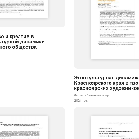
о и креатив в
ьтурной динамике
ного общества
Этнокультурная динамик
Красноярского края в тв
красноярских художнико
Филько Антонина и др.
2021 год