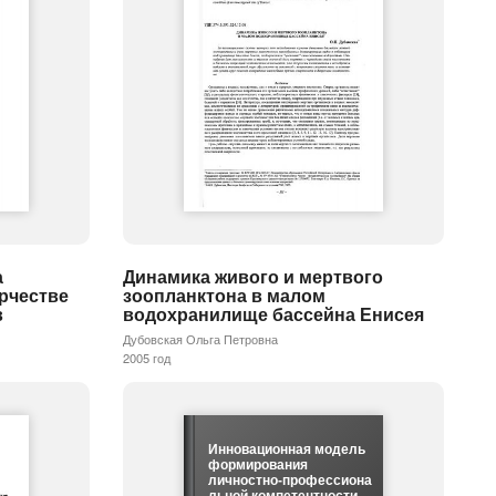
а
Динамика живого и мертвого
орчестве
зоопланктона в малом
в
водохранилище бассейна Енисея
Дубовская Ольга Петровна
2005 год
Инновационная модель
формирования
личностно-профессиона
льной компетентности