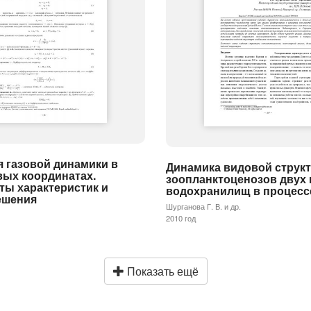
 газовой динамики в
Динамика видовой струк
вых координатах.
зоопланктоценозов двух
ты характеристик и
водохранилищ в процесс
ешения
Шурганова Г. В. и др.
2010 год
Показать ещё