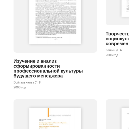
Творчеств
социокул
современ
Кашин Д. А.
2006 год
Изучение и анализ
сформированности
профессиональной культуры
будущего менеджера
Войтальянова Я. И.
2006 год