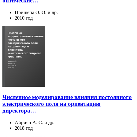
оптические…
Прищепа О. О. и др.
2010 год
Численное
моделирование влияния
постоянного
электрического поля
на ориентацию
директора
нематического жидкого
кристалла
Айриян А. С.
Айрян Е. А.
Егоров А. А.
2018 год
Численное моделирование влияния постоянного
электрического поля на ориентацию
директора…
Айриян А. С. и др.
2018 год