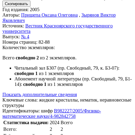
Скопировать
Год издания:
2005
Авторы:
Прищепа Оксана Олеговна
,
Зырянов Виктор
Яковлевич
Источник:
Вестник Красноярского государственного
университета
Выпуск:
№ 4
Номера страниц:
82-88
Количество экземпляров:
Всего
свободно 2
из 2 экземпляров.
Читальный зал Б307 (пр. Свободный, 79, к. Б3-07)
:
свободно 1
из 1 экземпляров
Абонемент научной литературы (пр. Свободный, 79, Б1-
14)
:
свободно 1
из 1 экземпляров
Показать дополнительные сведения
Ключевые слова:
жидкие кристаллы, нематик, неравновесные
структуры
Идентификаторы:
шифр
В982227/2005/Физико-
математические науки/4-982842758
Статистика выдачи:
2024
Всего
Всего:
2
2