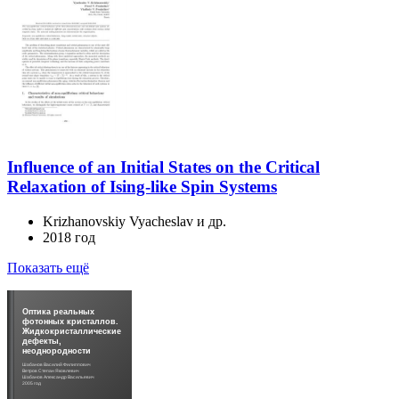
Influence of an Initial States on the Critical
Relaxation of Ising-like Spin Systems
Krizhanovskiy Vyacheslav и др.
2018 год
Показать ещё
Оптика реальных
фотонных кристаллов.
Жидкокристаллические
дефекты,
неоднородности
Шабанов Василий Филиппович
Ветров Степан Яковлевич
Шабанов Александр Васильевич
2005 год