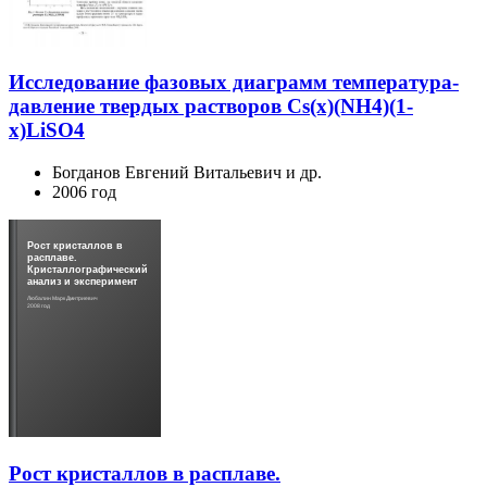
Исследование фазовых диаграмм температура-
давление твердых растворов Cs(x)(NH4)(1-
x)LiSO4
Богданов Евгений Витальевич и др.
2006 год
Рост кристаллов в
расплаве.
Кристаллографический
анализ и эксперимент
Любалин Марк Дмитриевич
2008 год
Рост кристаллов в расплаве.