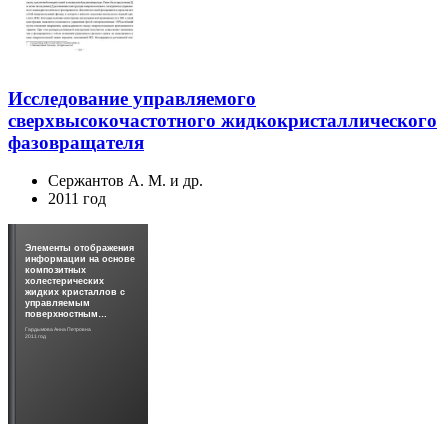
Исследование управляемого
сверхвысокочастотного жидкокристаллического
фазовращателя
Сержантов А. М. и др.
2011 год
Элементы отображения
информации на основе
композитных
холестерических
жидких кристаллов с
управляемым
поверхностным…
Гардымова Анна Петровна
2011 год