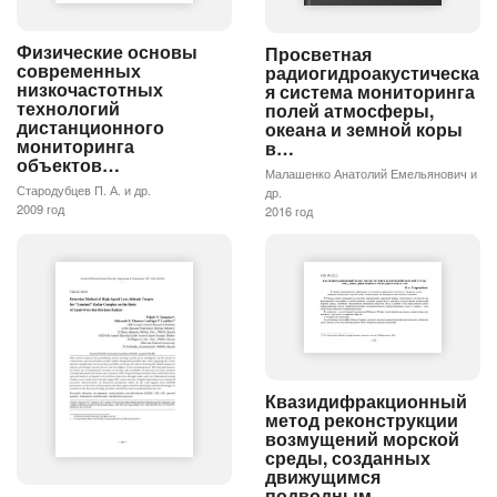
Физические основы
Просветная
современных
радиогидроакустическа
низкочастотных
я система мониторинга
технологий
полей атмосферы,
дистанционного
океана и земной коры
мониторинга
в…
объектов…
Малашенко Анатолий Емельянович и
Стародубцев П. А. и др.
др.
2009 год
2016 год
Квазидифракционный
метод реконструкции
возмущений морской
среды, созданных
движущимся
подводным…