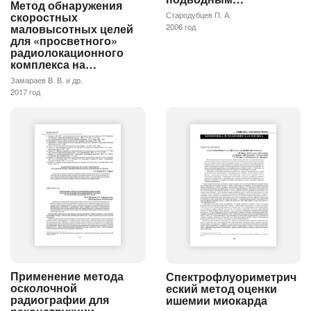
Метод обнаружения
Стародубцев П. А.
скоростных
2006 год
маловысотных целей
для «просветного»
радиолокационного
комплекса на…
Замараев В. В. и др.
2017 год
Применение метода
Спектрофлуориметрич
осколочной
еский метод оценки
радиографии для
ишемии миокарда