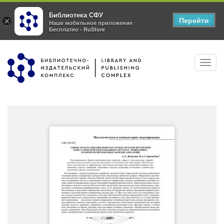
Библиотека СФУ
Перейти
×
Наше мобильное приложение
Бесплатно - RuStore
Перейти
Toggl
к
navig
основному
содержанию