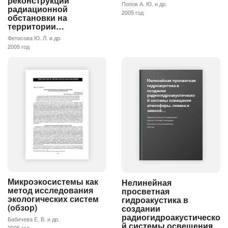
реконструкции
Попов А. Ю. и др.
радиационной
2005 год
обстановки на
территории…
Фетисова Ю. Л. и др.
2005 год
Нелинейная просветная
гидроакустика в
создании
радиогидроакустическо
й системы освещения
атмосферы, океана и
земной…
Мироненко Михаил Владимирович
Карачун Леонард Эвальдович
Василенко Анна Михайловна
2016 год
Микроэкосистемы как
Нелинейная
метод исследования
просветная
экологических систем
гидроакустика в
(обзор)
создании
радиогидроакустическо
Бабичева Е. В. и др.
й системы освещения
2005 год