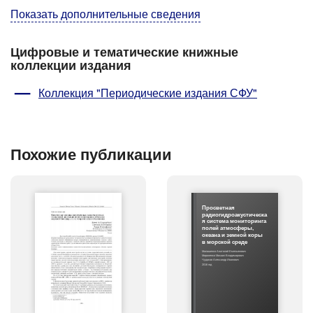
Показать дополнительные сведения
Цифровые и тематические книжные
коллекции издания
Коллекция "Периодические издания СФУ"
Похожие публикации
Просветная
радиогидроакустическа
я система мониторинга
полей атмосферы,
океана и земной коры
в морской среде
Малашенко Анатолий Емельянович
Мироненко Михаил Владимирович
Чудаков Александр Иванович
2016 год