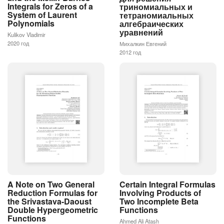
Integrals for Zeros of a
триномиальных и
System of Laurent
тетраномиальных
Polynomials
алгебраических
уравнений
Kulikov Vladimir
2020 год
Михалкин Евгений
2012 год
A Note on Two General
Certain Integral Formulas
Reduction Formulas for
Involving Products of
the Srivastava-Daoust
Two Incomplete Beta
Double Hypergeometric
Functions
Functions
Ahmed Ali Atash