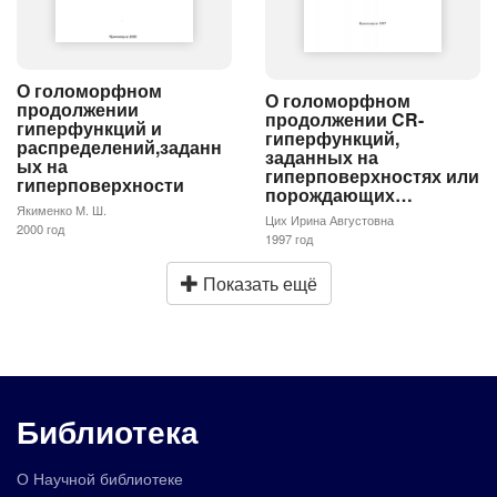
О голоморфном
О голоморфном
продолжении
продолжении CR-
гиперфункций и
гиперфункций,
распределений,заданн
заданных на
ых на
гиперповерхностях или
гиперповерхности
порождающих…
Якименко М. Ш.
Цих Ирина Августовна
2000 год
1997 год
Показать ещё
Библиотека
О Научной библиотеке