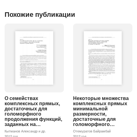
Похожие публикации
О семействах
Некоторые множества
комплексных прямых,
комплексных прямых
достаточных для
минимальной
голоморфного
размерности,
продолжения функций,
достаточные для
заданных на…
голоморфного…
Кытманов Александр и др.
Отемуратов Байрамбай
2012 год
2012 год