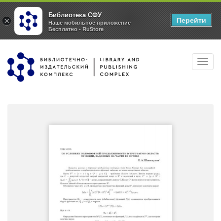
Библиотека СФУ
Перейти
×
Наше мобильное приложение
Бесплатно - RuStore
Перейти
Toggl
к
navig
основному
содержанию