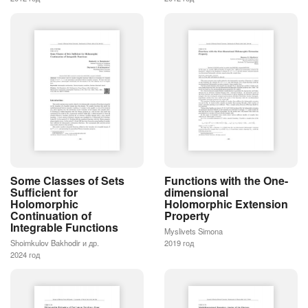
Some Classes of Sets
Functions with the One-
Sufficient for
dimensional
Holomorphic
Holomorphic Extension
Continuation of
Property
Integrable Functions
Myslivets Simona
Shoimkulov Bakhodir и др.
2019 год
2024 год