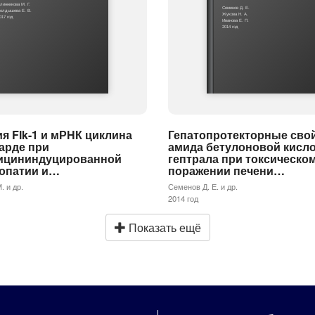
линникова М. Г.
Семенов Д. Е.
олдышева Е. В.
Жукова Н. А.
017 год
Иванова Е. П.
2014 год
я Flk-1 и мРНК циклина
Гепатопротекторные сво
арде при
амида бетулоновой кисл
ицининдуцированной
гептрала при токсическо
опатии и…
поражении печени…
. и др.
Семенов Д. Е. и др.
2014 год
Показать ещё