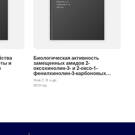
Михалев А. И.
Сыропятов Б. Я.
2013 год
йства
Биологическая активность
оты и
замещенных амидов 2-
м
оксохинолин-3- и 2-оксо-1-
фенилхинолин-3-карбоновых…
Ухов С. В. и др.
2013 год