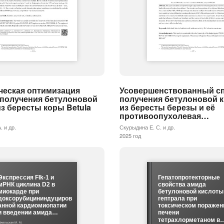
ческая оптимизация
Усовершенствованный с
 получения бетулоновой
получения бетулоновой 
з бересты коры Betula
из бересты березы и её
противоопухолевая…
. и др.
Скурыдина Е. С. и др.
2025 год
Экспрессия Flk-1 и
Гепатопротекторные
мРНК циклина D2 в
свойства амида
миокарде при
бетулоновой кислоты
доксорубицининдуциров
гептрала при
анной кардиомиопатии
токсическом поражен
и введении амида…
печени
тетрахлорметаном в
жельская М. М.