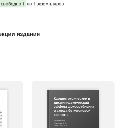
свободно 1
из 1 экземпляров
екции издания
Кардиотоксический и
дислипидемический
эффект доксорубицина
и амида бетулоновой
кислоты
Клинникова М. Г.
Лушникова Е. Л.
Колдышева Е. В.