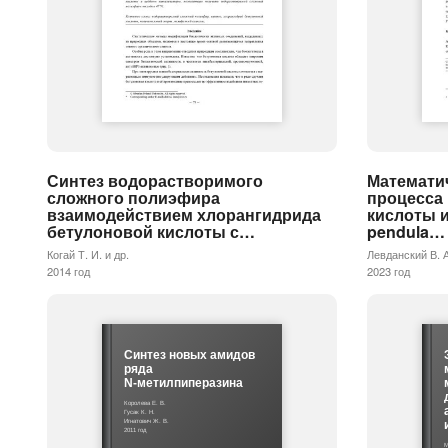
Синтез водорастворимого
Математи
сложного полиэфира
процесса
взаимодействием хлорангидрида
кислоты и
бетулоновой кислоты с…
pendula…
Когай Т. И. и др.
Левданский В. А
2014 год
2023 год
Синтез новых амидов
ряда
N-метилпиперазина
Королева Е. В.
Гусак К. Н.
Игнатович Ж. В.
2011 год
М