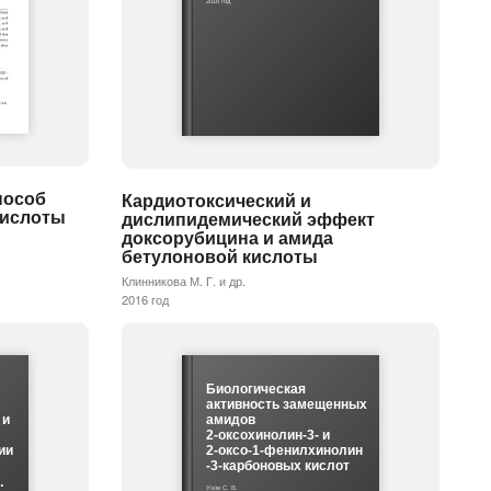
2016 год
пособ
Кардиотоксический и
кислоты
дислипидемический эффект
доксорубицина и амида
бетулоновой кислоты
Клинникова М. Г. и др.
2016 год
Биологическая
активность замещенных
 и
амидов
2-оксохинолин-3- и
ии
2-оксо-1-фенилхинолин
-3-карбоновых кислот
…
Ухов С. В.