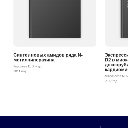
К
К
2
Синтез новых амидов ряда N-
Экспресси
метилпиперазина
D2 в миок
доксоруб
Королева Е. В. и др.
кардиоми
2011 год
Мжельская М. М
2017 год