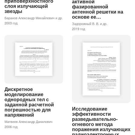
приповерхностного
активной
слоя излучающей
фазированной
звезды
антенной решетки на
основе ее…
Баранов Александр Михайлович и др.
2003 год
Задорожный В. В. и др.
2019 год
Дискретное
моделирование
однородных тел с
заданной расчетной
Исследование
погрешностью для
эффективности
напряжений
разведывательно-
Матвеев Александр Данилович
огневого метода
2006 год
поражения излучающих
радиоэлектронных…