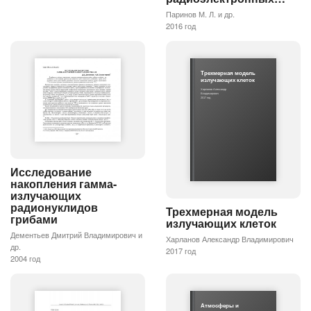
Паринов М. Л. и др.
2016 год
Трехмерная модель
излучающих клеток
Харланов Александр
Владимирович
2017 год
Исследование
накопления гамма-
излучающих
радионуклидов
Трехмерная модель
грибами
излучающих клеток
Дементьев Дмитрий Владимирович и
Харланов Александр Владимирович
др.
2017 год
2004 год
Атмосферы и