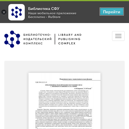
Библиотека СФУ
Перейти
×
Наше мобильное приложение
Бесплатно - RuStore
Перейти
Toggl
к
navig
основному
содержанию