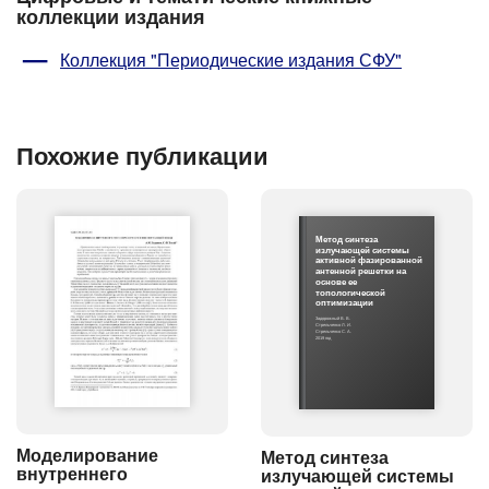
коллекции издания
Коллекция "Периодические издания СФУ"
Похожие публикации
Метод синтеза
излучающей системы
активной фазированной
антенной решетки на
основе ее
топологической
оптимизации
Задорожный В. В.
Стрельченко Л. И.
Стрельченко С. А.
2019 год
Моделирование
Метод синтеза
внутреннего
излучающей системы