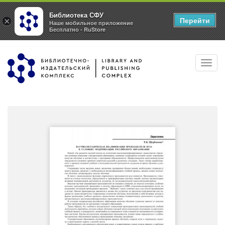
Библиотека СФУ
Перейти
×
Наше мобильное приложение
Бесплатно - RuStore
Перейти
Toggl
к
navig
основному
содержанию