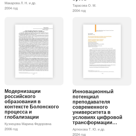
Макарова Л. Н. и др.
Тарасова О. М.
2004 год
2004 год
Модернизации
Инновационный
российского
потенциал
образования в
преподавателя
контексте Болонского
современного
процесса и
университета в
глобализации
условиях цифровой
трансформации…
Кузнецова Марина Федоровна
2006 год
Артюхова Т. Ю. и др.
2024 год