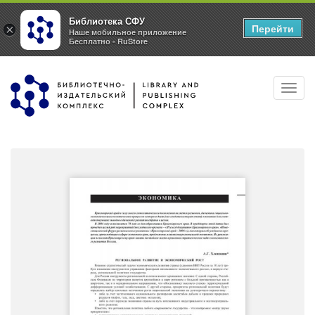
Библиотека СФУ
Перейти
×
Наше мобильное приложение
Бесплатно - RuStore
Перейти
Toggl
к
navig
основному
содержанию