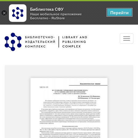
Библиотека СФУ
Перейти
×
Наше мобильное приложение
Бесплатно - RuStore
Перейти
Toggl
к
navig
основному
содержанию