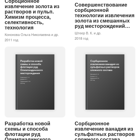
Сорбционное
Совершенствование
извлечение золота из
сорбционной
растворов и пульп.
технологии извлечения
Химизм процесса,
золота из смешанных
селективность,
руд месторождений…
технология
Штеер В. К. и др.
Кононова Ольга Николаевна и др.
2018 год
2011 год
Разработка новой
Сорбционное
схемы и способа
извлечение ванадия из
флотации руд
сульфатных растворов
Олимпиадинского
сложного состава
месторождения
Москалюк Е. В.
Блохин А. А.
Евдокимов С. И.
Мурашкин Ю. В.
Дациев М. С.
2017 год
Подковыров И. Ю.
2014 год
Разработка новой
Сорбционное
схемы и способа
извлечение ванадия из
флотации руд
сульфатных растворов
Олимпиадинского
сложного состава