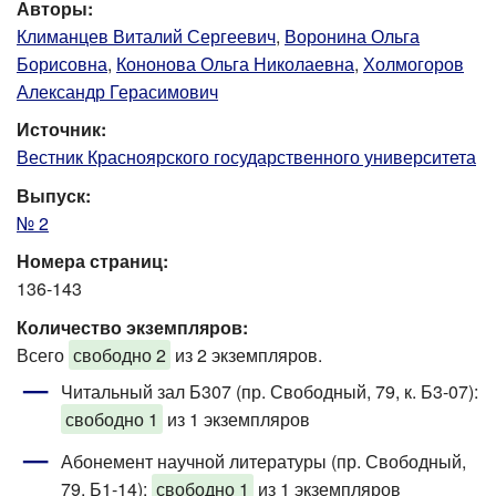
Авторы:
Климанцев Виталий Сергеевич
,
Воронина Ольга
Борисовна
,
Кононова Ольга Николаевна
,
Холмогоров
Александр Герасимович
Источник:
Вестник Красноярского государственного университета
Выпуск:
№ 2
Номера страниц:
136-143
Количество экземпляров:
Всего
свободно 2
из 2 экземпляров.
Читальный зал Б307 (пр. Свободный, 79, к. Б3-07)
:
свободно 1
из 1 экземпляров
Абонемент научной литературы (пр. Свободный,
79, Б1-14)
:
свободно 1
из 1 экземпляров