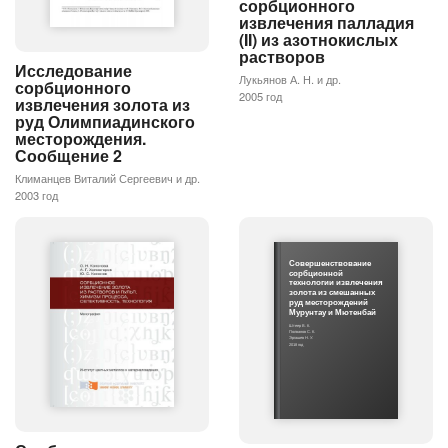
сорбционного
извлечения палладия
(II) из азотнокислых
растворов
Исследование
Лукьянов А. Н. и др.
сорбционного
2005 год
извлечения золота из
руд Олимпиадинского
месторождения.
Сообщение 2
Климанцев Виталий Сергеевич и др.
2003 год
Совершенствование
сорбционной
технологии извлечения
золота из смешанных
руд месторождений
Мурунтау и Мютенбай
Штеер В. К.
Полванов С. К.
Эргашев Н. У.
2018 год