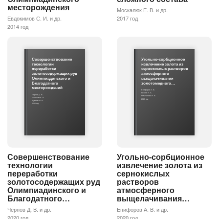
месторождения
Москалюк Е. В. и др.
Евдокимов С. И. и др.
2017 год
2014 год
Совершенствование
Угольно-сорбционное
технологии
извлечение золота из
переработки
сернокислых растворов
золотосодержащих руд
атмосферного
Олимпиадинского и
выщелачивания
Благодатного
золотомедного…
месторождений
Епифоров А. В.
Козлов А. А.
Чернов Д. В.
Немчинова Н. В.
Малыхин Е. В.
2020 год
Щербак И. В.
2020 год
Совершенствование
Угольно-сорбционное
технологии
извлечение золота из
переработки
сернокислых
золотосодержащих руд
растворов
Олимпиадинского и
атмосферного
Благодатного…
выщелачивания…
Чернов Д. В. и др.
Епифоров А. В. и др.
2020 год
2020 год