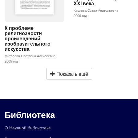
XXI века
Карлова Ольга Анатольевна
2006 год
К проблеме
религиозности
произведений
изобразительного
искусства
Митасова Светлана Алексеевна
2005 год
Показать ещё
Библиотека
О Научной библиотеке