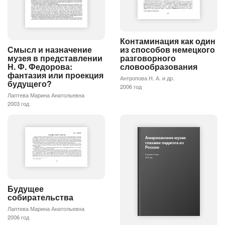
Контаминация как один
из способов немецкого
Смысл и назначение
разговорного
музея в представлении
словообразования
Н. Ф. Федорова:
фантазия или проекция
Антропова Н. А. и др.
будущего?
2006 год
Лаптева Марина Анатольевна
2003 год
Американские музеи
глазами педагога из
России
Бикеева Алина
2016 год
Будущее
собирательства
Лаптева Марина Анатольевна
2006 год