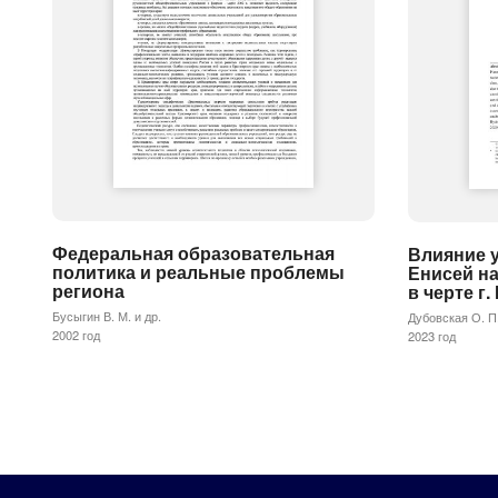
Федеральная образовательная
Влияние у
политика и реальные проблемы
Енисей на
региона
в черте г
Бусыгин В. М. и др.
Дубовская О. П.
2002 год
2023 год