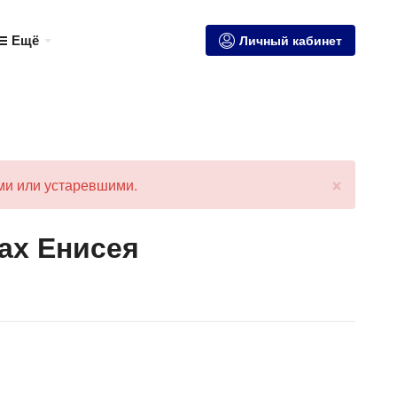
Ещё
Личный кабинет
×
ми или устаревшими.
ах Енисея