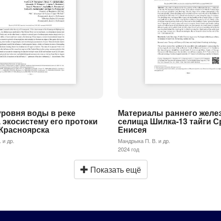
ровня воды в реке
Материалы раннего желез
 экосистему его протоки
селища Шилка-13 тайги С
. Красноярска
Енисея
 и др.
Мандрыка П. В. и др.
2024 год
Показать ещё