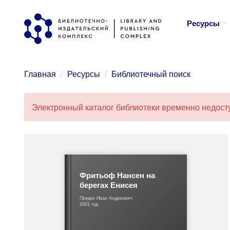
Перейти
Ресурсы
к
основному
содержанию
Главная
Ресурсы
Библиотечный поиск
Электронный каталог библиотеки временно недосту
Сообщение
об
ошибке
Фритьоф Нансен на
берегах Енисея
Прядко Иван Андреевич
2001 год