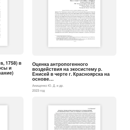
s, 1758) в
Оценка антропогенного
рсы и
воздействия на экосистему р.
вание)
Енисей в черте г. Красноярска на
основе…
Анищенко Ю. Д. и др.
2023 год