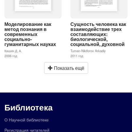
Моделирование как
Сущность человека как
метод познания в
взаимодействие трех
современных
составляющих:
социально-
биологической,
гуманитарных науках
социальной, духовной
Кашин Д. А.
Tuman-Nikiforov Arkadiy
2006 год
2011 год
Показать ещё
Библиотека
О Научной библиотеке
Регистрация читателей