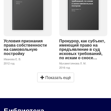
требований, по искам
Иванова Е. В.
о сносе самовольных
2012 год
построек
Мухаметзянова Л. М.
2016 год
Условия признания
Прокурор, как субъект,
права собственности
имеющий право на
на самовольную
предъявление в суд
постройку
исковых требований,
по искам о сносе…
Иванова Е. В.
2012 год
Мухаметзянова Л. М.
2016 год
Показать ещё
Библиотека