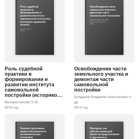
Роль судебной
Освобождение части
практики в
земельного участка и
формировании и
демонтаж части
развитии института
самовольной постройки
самовольной постройки
Болдырев Владимир Анатольевич
(историко-правовой
Мазитов Руслан Равильевич
2014 год
анализ)
Мухаметзянова Л. М.
2015 год
Роль судебной
Освобождение части
практики в
земельного участка и
формировании и
демонтаж части
развитии института
самовольной
самовольной
постройки
постройки (историко…
Болдырев Владимир Анатольевич и
Мухаметзянова Л. М.
др.
2015 год
2014 год
Условия признания
Прокурор, как
права собственности
субъект, имеющий
на самовольную
право на предъявление
постройку
в суд исковых