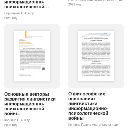
информационно-
2022 год
психологической…
Бернацкая А. А. и др.
2019 год
О философских
Основные векторы
основаниях
развития лингвистики
лингвистики
информационно-
информационно-
психологической
психологической
войны
войны
Копнина Г. А. и др.
Копнина Галина Анатольевна и др.
2023 год