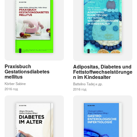
Praxisbuch
Adipositas, Diabetes und
Gestationsdiabetes
Fettstoffwechselstörunge
mellitus
n im Kindesalter
Körber Sabine
Battelino Tadej и др.
2016 год
2016 год