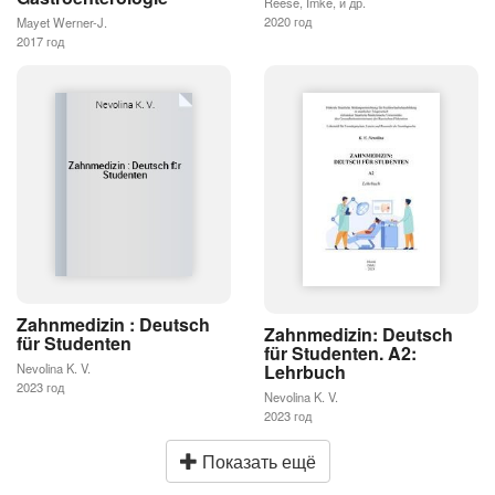
Reese, Imke, и др.
2020 год
Mayet Werner-J.
2017 год
Zahnmedizin : Deutsch
Zahnmedizin: Deutsch
für Studenten
für Studenten. A2:
Nevolina K. V.
Lehrbuch
2023 год
Nevolina K. V.
2023 год
Показать ещё