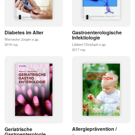
Diabetes im Alter
Gastroenterologische
Infektiologie
Wernecke Jürgen и др.
2019 год
Lübbert Christoph и др.
2017 год
Allergieprävention /
Geriatrische
Gastroenterologie