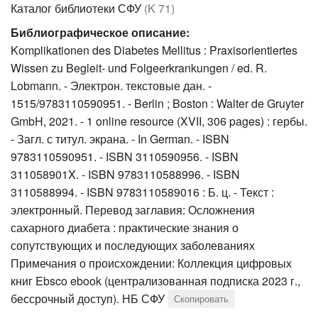
Каталог библиотеки СФУ
(K 71)
Библиографическое описание:
Komplikationen des Diabetes Mellitus : Praxisorientiertes
Wissen zu Begleit- und Folgeerkrankungen / ed. R.
Lobmann. - Электрон. текстовые дан. -
1515/9783110590951. - Berlin ; Boston : Walter de Gruyter
GmbH, 2021. - 1 online resource (XVII, 306 pages) : гербы.
- Загл. с титул. экрана. - In German. - ISBN
9783110590951. - ISBN 3110590956. - ISBN
311058901X. - ISBN 9783110588996. - ISBN
3110588994. - ISBN 9783110589016 : Б. ц. - Текст :
электронный. Перевод заглавия: Осложнения
сахарного диабета : практические знания о
сопутствующих и последующих заболеваниях
Примечания о происхождении: Коллекция цифровых
книг Ebsco ebook (централизованная подписка 2023 г.,
бессрочный доступ). НБ СФУ
Скопировать