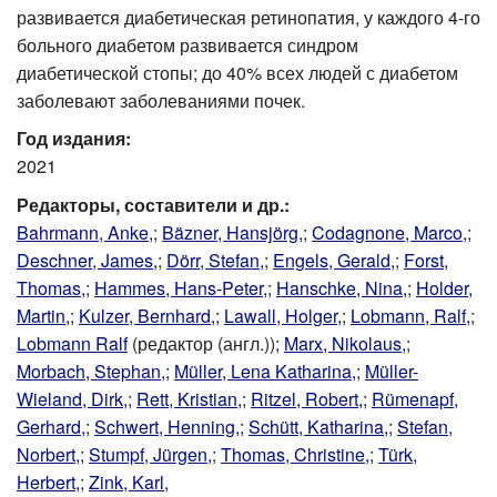
развивается диабетическая ретинопатия, у каждого 4-го
больного диабетом развивается синдром
диабетической стопы; до 40% всех людей с диабетом
заболевают заболеваниями почек.
Год издания:
2021
Редакторы, составители и др.:
Bahrmann, Anke,
;
Bäzner, Hansjörg,
;
Codagnone, Marco,
;
Deschner, James,
;
Dörr, Stefan,
;
Engels, Gerald,
;
Forst,
Thomas,
;
Hammes, Hans-Peter,
;
Hanschke, Nina,
;
Holder,
Martin,
;
Kulzer, Bernhard,
;
Lawall, Holger,
;
Lobmann, Ralf,
;
Lobmann Ralf
(редактор (англ.));
Marx, Nikolaus,
;
Morbach, Stephan,
;
Müller, Lena Katharina,
;
Müller-
Wieland, Dirk,
;
Rett, Kristian,
;
Ritzel, Robert,
;
Rümenapf,
Gerhard,
;
Schwert, Henning,
;
Schütt, Katharina,
;
Stefan,
Norbert,
;
Stumpf, Jürgen,
;
Thomas, Christine,
;
Türk,
Herbert,
;
Zink, Karl,