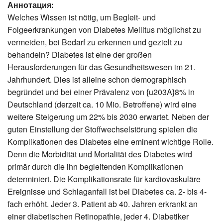
Аннотация:
Welches Wissen ist nötig, um Begleit- und
Folgeerkrankungen von Diabetes Mellitus möglichst zu
vermeiden, bei Bedarf zu erkennen und gezielt zu
behandeln? Diabetes ist eine der großen
Herausforderungen für das Gesundheitswesen im 21.
Jahrhundert. Dies ist alleine schon demographisch
begründet und bei einer Prävalenz von {u203A}8% in
Deutschland (derzeit ca. 10 Mio. Betroffene) wird eine
weitere Steigerung um 22% bis 2030 erwartet. Neben der
guten Einstellung der Stoffwechselstörung spielen die
Komplikationen des Diabetes eine eminent wichtige Rolle.
Denn die Morbidität und Mortalität des Diabetes wird
primär durch die ihn begleitenden Komplikationen
determiniert. Die Komplikationsrate für kardiovaskuläre
Ereignisse und Schlaganfall ist bei Diabetes ca. 2- bis 4-
fach erhöht. Jeder 3. Patient ab 40. Jahren erkrankt an
einer diabetischen Retinopathie, jeder 4. Diabetiker