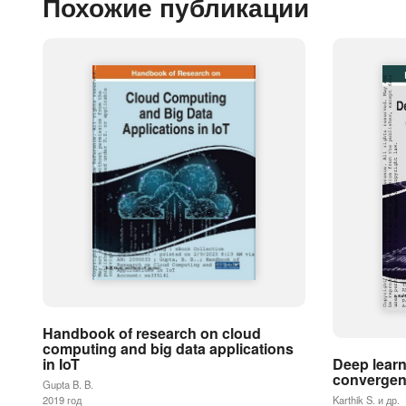
Похожие публикации
Handbook of research on cloud
computing and big data applications
Deep learn
in IoT
convergenc
Gupta B. B.
Karthik S. и др.
2019 год