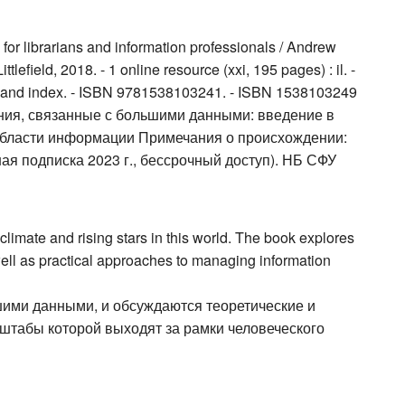
 for librarians and information professionals / Andrew
field, 2018. - 1 online resource (xxi, 195 pages) : il. -
ces and index. - ISBN 9781538103241. - ISBN 1538103249
ясения, связанные с большими данными: введение в
области информации Примечания о происхождении:
я подписка 2023 г., бессрочный доступ). НБ СФУ
climate and rising stars in this world. The book explores
well as practical approaches to managing information
шими данными, и обсуждаются теоретические и
штабы которой выходят за рамки человеческого