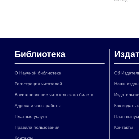
Библиотека
Изда
О Научной библиотеке
Об Издател
Регистрация читателей
Наши издан
Восстановление читательского билета
Издательски
Адреса и часы работы
Как издать 
Платные услуги
План выпус
Правила пользования
Контакты
Контакты