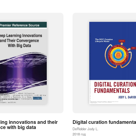
ing innovations and their
Digital curation fundamenta
e with big data
DeRidder Jody L.
2018 год