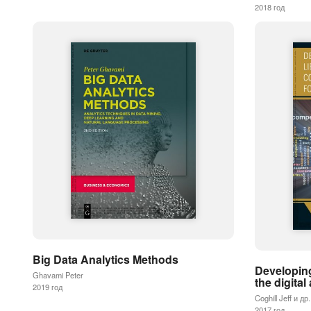
2018 год
Big Data Analytics Methods
Developing
Ghavami Peter
the digital
2019 год
Coghill Jeff и др.
2017 год