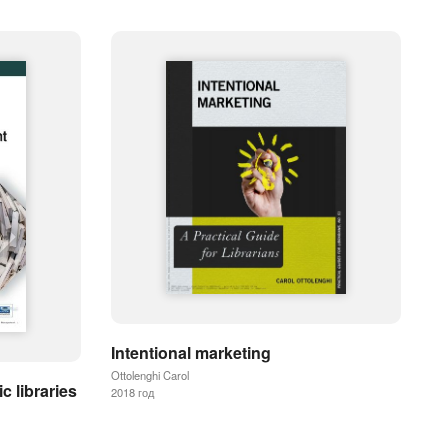
Intentional marketing
Ottolenghi Carol
c libraries
2018 год