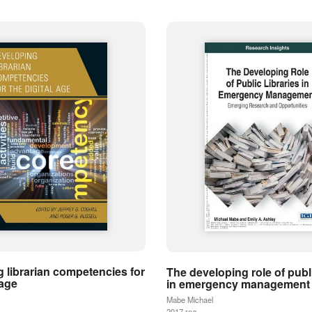
 librarian competencies for
The developing role of publi
 age
in emergency management
Mabe Michael
2017 год