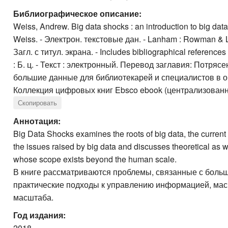
Библиографическое описание:
Weiss, Andrew. Big data shocks : an introduction to big data
Weiss. - Электрон. текстовые дан. - Lanham : Rowman & Little
Загл. с титул. экрана. - Includes bibliographical referen
: Б. ц. - Текст : электронный. Перевод заглавия: Потр
большие данные для библиотекарей и специалистов в 
Коллекция цифровых книг Ebsco ebook (централизованна
Скопировать
Аннотация:
Big Data Shocks examines the roots of big data, the current 
the issues raised by big data and discusses theoretical as 
whose scope exists beyond the human scale.
В книге рассматриваются проблемы, связанные с боль
практические подходы к управлению информацией, мас
масштаба.
Год издания:
2018