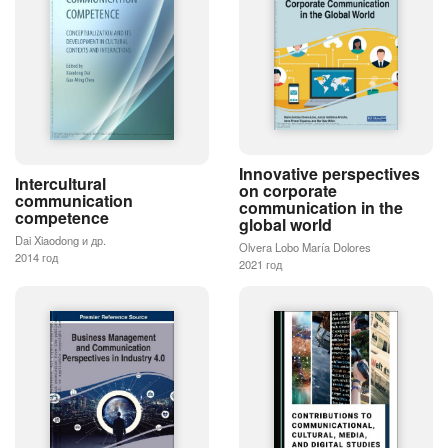
Innovative perspectives
Intercultural
on corporate
communication
communication in the
competence
global world
Dai Xiaodong и др.
Olvera Lobo María Dolores
2014 год
2021 год