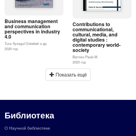
Business management
Contributions to
and communication
communicational,
perspectives in industry
cultural, media, and
4.0
digital studies :
Tunc Aysegul Ozbebek и др.
contemporary world-
2020 год
society
Barroso Paulo M.
2020 год
Показать ещё
Библиотека
О Научной библиотеке