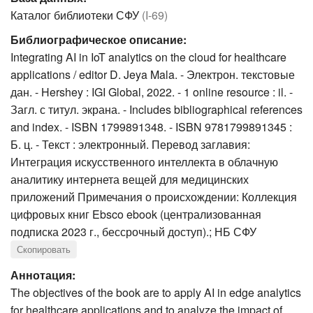
Каталог библиотеки СФУ
(I-69)
Библиографическое описание:
Integrating AI in IoT analytics on the cloud for healthcare
applications / editor D. Jeya Mala. - Электрон. текстовые
дан. - Hershey : IGI Global, 2022. - 1 online resource : il. -
Загл. с титул. экрана. - Includes bibliographical references
and index. - ISBN 1799891348. - ISBN 9781799891345 :
Б. ц. - Текст : электронный. Перевод заглавия:
Интеграция искусственного интеллекта в облачную
аналитику интернета вещей для медицинских
приложений Примечания о происхождении: Коллекция
цифровых книг Ebsco ebook (централизованная
подписка 2023 г., бессрочный доступ).; НБ СФУ
Скопировать
Аннотация:
The objectives of the book are to apply AI in edge analytics
for healthcare applications and to analyze the impact of