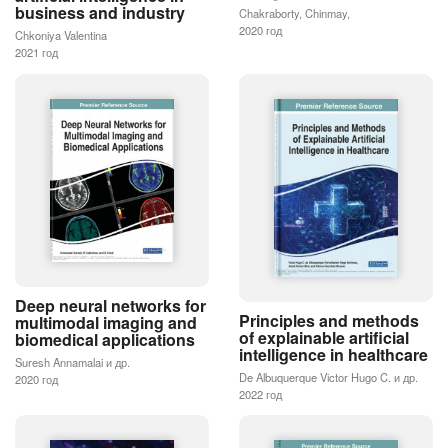
business and industry
Chakraborty, Chinmay,
2020 год
Chkoniya Valentina
2021 год
Deep neural networks for
Principles and methods
multimodal imaging and
of explainable artificial
biomedical applications
intelligence in healthcare
Suresh Annamalai и др.
De Albuquerque Victor Hugo C. и др.
2020 год
2022 год