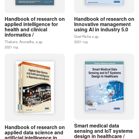
Handbook of research on
Handbook of research on
applied intelligence for
Innovative management
health and clinical
using AI in industry 5.0
informatics /
Goel Richa и др.
Thakare, Anuradha, и др.
2021 год
2021 год
Smart medical data
Handbook of research on
sensing and IoT systems
applied data science and
design in healthcare /
artificial intelligence in