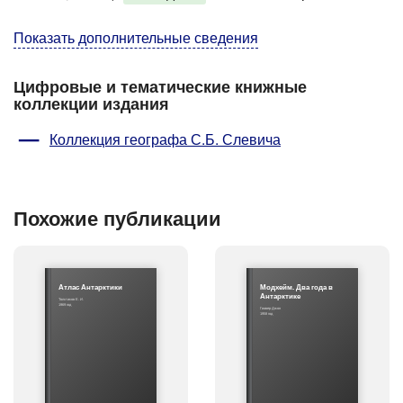
Показать дополнительные сведения
Цифровые и тематические книжные
коллекции издания
Коллекция географа С.Б. Слевича
Похожие публикации
Атлас Антарктики
Модхейм. Два года в
Антарктике
Толстиков Е. И.
1969 год
Гиавер Джон
1958 год