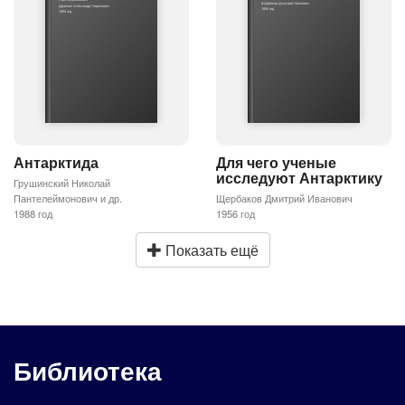
Щербаков Дмитрий Иванович
Дралкин Александр Гаврилович
1956 год
1988 год
Антарктида
Для чего ученые
исследуют Антарктику
Грушинский Николай
Пантелеймонович и др.
Щербаков Дмитрий Иванович
1988 год
1956 год
Показать ещё
Библиотека