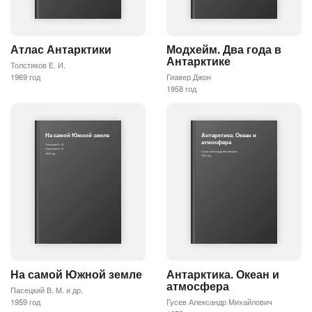
Атлас Антарктики
Модхейм. Два года в
Антарктике
Толстиков Е. И.
1969 год
Гиавер Джон
1958 год
На самой Южной земле
Антарктика. Океан и
атмосфера
Пасецкий В. М.
Бурханов В. Ф.
Гусев Александр Михайлович
1959 год
1972 год
На самой Южной земле
Антарктика. Океан и
атмосфера
Пасецкий В. М. и др.
1959 год
Гусев Александр Михайлович