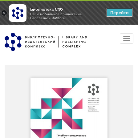
Библиотека СФУ
Перейти
×
Наше мобильное приложение
Бесплатно - RuStore
Перейти
Toggl
к
navig
основному
содержанию