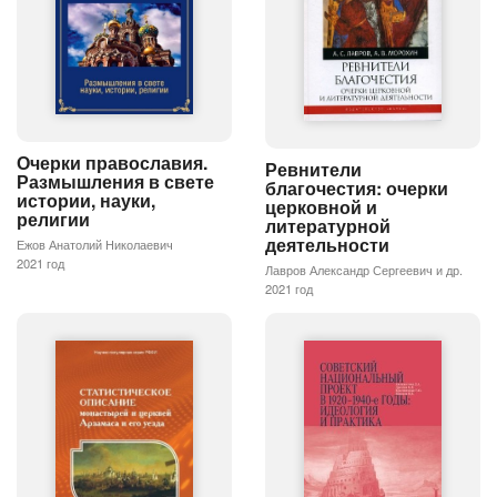
Очерки православия.
Ревнители
Размышления в свете
благочестия: очерки
истории, науки,
церковной и
религии
литературной
деятельности
Ежов Анатолий Николаевич
2021 год
Лавров Александр Сергеевич и др.
2021 год