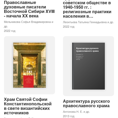
Православные
советском обществе в
духовные писатели
1940-1950 гг. :
Восточной Сибири XVIII
религиозные практики
- начала XX века
населения в…
Мельникова Софья Владимировна и
Леонтьева Татьяна Геннадьевна и др.
др.
2022 год
2022 год
Архитектура русского
православного храма
Антонова Н. Е.
Вятчанина Т. Н.
Рыцарев К. В.
2013 год
Храм Святой Софии
Архитектура русского
Константинопольской
православного храма
в свете византийских
Антонова Н. Е. и др.
источников
2013 год