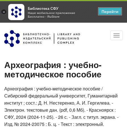
Библиотека СФУ
Перейти
×
Наше мобильное приложение
Бесплатно - RuStore
Перейти
Toggl
к
navig
основному
содержанию
Археография : учебно-
методическое пособие
Археография : учебно-методическое пособие /
Сибирский федеральный университет, Гуманитарнвй
институт ; сост.: Д. Н. Нестеренко, А. И. Гергилева. -
Электрон. текстовые дан. (pdf, 0,6 Мб). - Красноярск :
СФУ, 2024 (2024-11-25). - 26 с. - Загл. с титул. экрана. -
Изд. № 2024-23075 : Б. ц. - Текст : электронный.