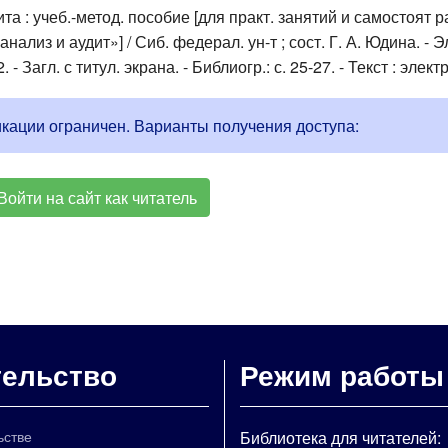
 : учеб.-метод. пособие [для практ. занятий и самостоят р
нализ и аудит»] / Сиб. федерал. ун-т ; сост. Г. А. Юдина. - 
. - Загл. с титул. экрана. - Библиогр.: с. 25-27. - Текст : эле
икации ограничен. Варианты получения доступа:
Войти на сайт как читатель
тельство
Режим работы
ьстве
Библиотека для читателей: