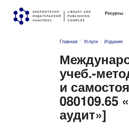
Перейти
Ресурсы
к
основному
содержанию
Главная
Услуги
Издания
Междунаро
учеб.-мето
и самостоя
080109.65 
аудит»]