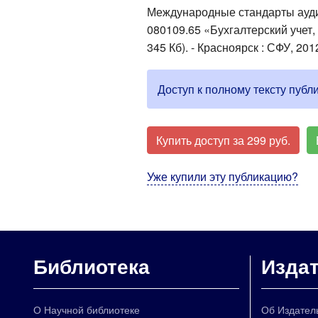
Международные стандарты аудита
080109.65 «Бухгалтерский учет, а
345 Кб). - Красноярск : СФУ, 2012
Доступ к полному тексту публ
Купить доступ за 299 руб.
Уже купили эту публикацию?
Библиотека
Изда
О Научной библиотеке
Об Издател