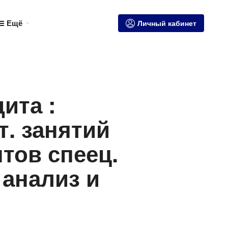
Ещё
Личный кабинет
ита :
т. занятий
тов спеец.
 анализ и